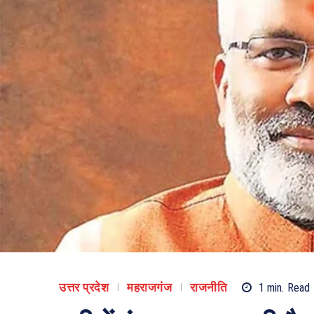
उत्तर प्रदेश
महराजगंज
राजनीति
1
min.
Read