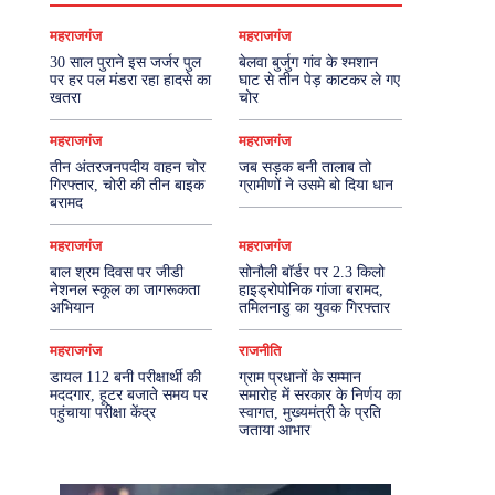
महराजगंज
महराजगंज
30 साल पुराने इस जर्जर पुल
बेलवा बुर्जुग गांव के श्मशान
पर हर पल मंडरा रहा हादसे का
घाट से तीन पेड़ काटकर ले गए
खतरा
चोर
महराजगंज
महराजगंज
तीन अंतरजनपदीय वाहन चोर
जब सड़क बनी तालाब तो
गिरफ्तार, चोरी की तीन बाइक
ग्रामीणों ने उसमे बो दिया धान
बरामद
महराजगंज
महराजगंज
बाल श्रम दिवस पर जीडी
सोनौली बॉर्डर पर 2.3 किलो
नेशनल स्कूल का जागरूकता
हाइड्रोपोनिक गांजा बरामद,
अभियान
तमिलनाडु का युवक गिरफ्तार
महराजगंज
राजनीति
डायल 112 बनी परीक्षार्थी की
ग्राम प्रधानों के सम्मान
मददगार, हूटर बजाते समय पर
समारोह में सरकार के निर्णय का
पहुंचाया परीक्षा केंद्र
स्वागत, मुख्यमंत्री के प्रति
जताया आभार