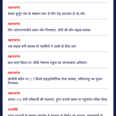
महराजगंज
बेलवा बुर्जुग गांव के श्मशान घाट से तीन पेड़ काटकर ले गए चोर
महराजगंज
तीन अंतरजनपदीय वाहन चोर गिरफ्तार, चोरी की तीन बाइक बरामद
महराजगंज
जब सड़क बनी तालाब तो ग्रामीणों ने उसमे बो दिया धान
महराजगंज
बाल श्रम दिवस पर जीडी नेशनल स्कूल का जागरूकता अभियान
महराजगंज
सोनौली बॉर्डर पर 2.3 किलो हाइड्रोपोनिक गांजा बरामद, तमिलनाडु का युवक
गिरफ्तार
महराजगंज
डायल 112 बनी परीक्षार्थी की मददगार, हूटर बजाते समय पर पहुंचाया परीक्षा केंद्र
राजनीति
ग्राम प्रधानों के सम्मान समारोह में सरकार के निर्णय का स्वागत, मुख्यमंत्री के