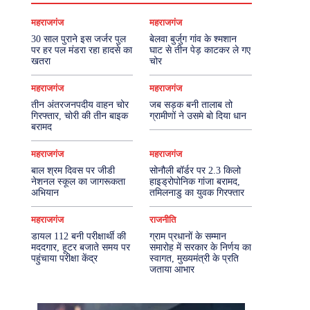
महराजगंज
महराजगंज
30 साल पुराने इस जर्जर पुल
बेलवा बुर्जुग गांव के श्मशान
पर हर पल मंडरा रहा हादसे का
घाट से तीन पेड़ काटकर ले गए
खतरा
चोर
महराजगंज
महराजगंज
तीन अंतरजनपदीय वाहन चोर
जब सड़क बनी तालाब तो
गिरफ्तार, चोरी की तीन बाइक
ग्रामीणों ने उसमे बो दिया धान
बरामद
महराजगंज
महराजगंज
बाल श्रम दिवस पर जीडी
सोनौली बॉर्डर पर 2.3 किलो
नेशनल स्कूल का जागरूकता
हाइड्रोपोनिक गांजा बरामद,
अभियान
तमिलनाडु का युवक गिरफ्तार
महराजगंज
राजनीति
डायल 112 बनी परीक्षार्थी की
ग्राम प्रधानों के सम्मान
मददगार, हूटर बजाते समय पर
समारोह में सरकार के निर्णय का
पहुंचाया परीक्षा केंद्र
स्वागत, मुख्यमंत्री के प्रति
जताया आभार