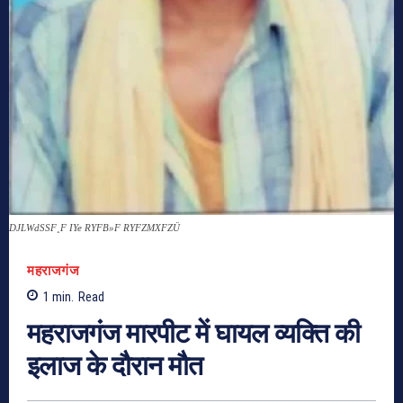
DJLWdSSF¸F IYe RYFB»F RYFZMXFZÜ
महराजगंज
1
min.
Read
महराजगंज मारपीट में घायल व्यक्ति की
इलाज के दौरान मौत