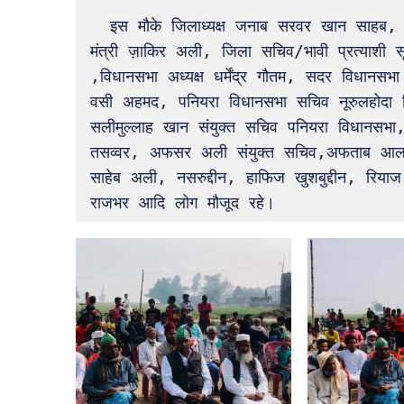
  इस मौके जिलाध्यक्ष जनाब सरवर खान साहब, मुख्य जिला महासचिव इक़बाल अहमद, जिला संगठन 
मंत्री ज़ाकिर अली, जिला सचिव/भावी प्रत्याशी 
,विधानसभा अध्यक्ष धर्मेंद्र गौतम, सदर विधानसभ
वसी अहमद, पनियरा विधानसभा सचिव नूरुलहोदा सि
सलीमुल्लाह खान संयुक्त सचिव पनियरा विधानसभा
तसव्वर, अफसर अली संयुक्त सचिव,अफताब आलम 
साहेब अली, नसरुद्दीन, हाफिज खुशबुद्दीन, रि
राजभर आदि लोग मौजूद रहे।