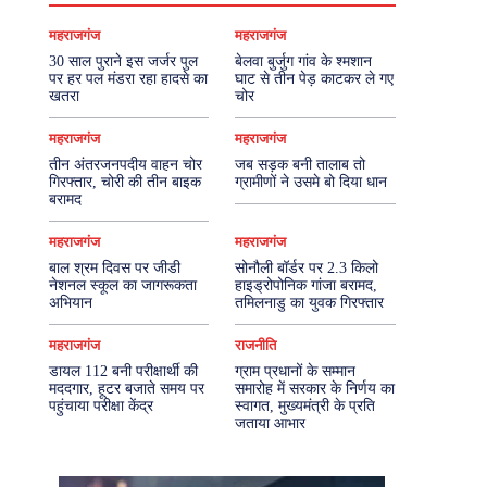
महराजगंज
महराजगंज
30 साल पुराने इस जर्जर पुल
बेलवा बुर्जुग गांव के श्मशान
पर हर पल मंडरा रहा हादसे का
घाट से तीन पेड़ काटकर ले गए
खतरा
चोर
महराजगंज
महराजगंज
तीन अंतरजनपदीय वाहन चोर
जब सड़क बनी तालाब तो
गिरफ्तार, चोरी की तीन बाइक
ग्रामीणों ने उसमे बो दिया धान
बरामद
महराजगंज
महराजगंज
बाल श्रम दिवस पर जीडी
सोनौली बॉर्डर पर 2.3 किलो
नेशनल स्कूल का जागरूकता
हाइड्रोपोनिक गांजा बरामद,
अभियान
तमिलनाडु का युवक गिरफ्तार
महराजगंज
राजनीति
डायल 112 बनी परीक्षार्थी की
ग्राम प्रधानों के सम्मान
मददगार, हूटर बजाते समय पर
समारोह में सरकार के निर्णय का
पहुंचाया परीक्षा केंद्र
स्वागत, मुख्यमंत्री के प्रति
जताया आभार