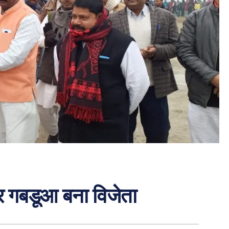
र गबडूआ बना विजेता