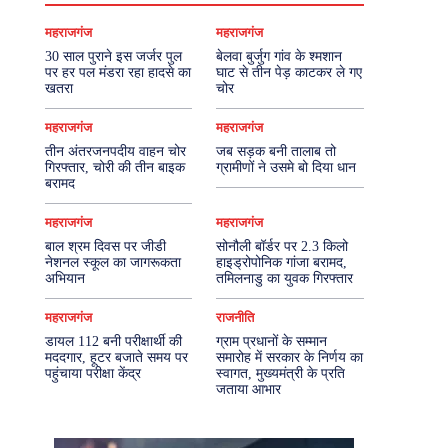
महराजगंज
महराजगंज
30 साल पुराने इस जर्जर पुल
बेलवा बुर्जुग गांव के श्मशान
पर हर पल मंडरा रहा हादसे का
घाट से तीन पेड़ काटकर ले गए
खतरा
चोर
महराजगंज
महराजगंज
तीन अंतरजनपदीय वाहन चोर
जब सड़क बनी तालाब तो
गिरफ्तार, चोरी की तीन बाइक
ग्रामीणों ने उसमे बो दिया धान
बरामद
महराजगंज
महराजगंज
बाल श्रम दिवस पर जीडी
सोनौली बॉर्डर पर 2.3 किलो
नेशनल स्कूल का जागरूकता
हाइड्रोपोनिक गांजा बरामद,
अभियान
तमिलनाडु का युवक गिरफ्तार
महराजगंज
राजनीति
डायल 112 बनी परीक्षार्थी की
ग्राम प्रधानों के सम्मान
मददगार, हूटर बजाते समय पर
समारोह में सरकार के निर्णय का
पहुंचाया परीक्षा केंद्र
स्वागत, मुख्यमंत्री के प्रति
जताया आभार