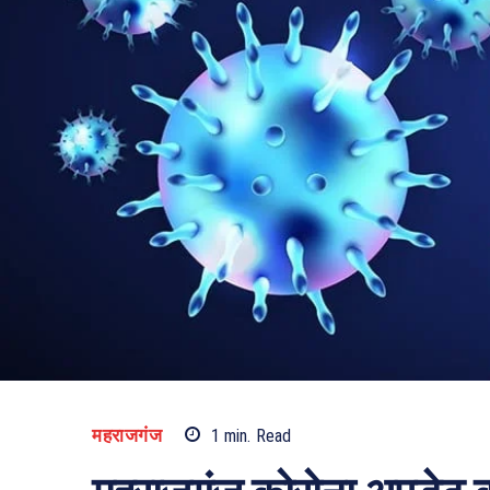
महराजगंज
1
min.
Read