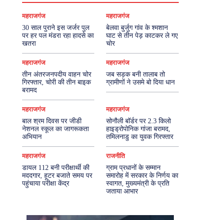
महराजगंज
महराजगंज
30 साल पुराने इस जर्जर पुल
बेलवा बुर्जुग गांव के श्मशान
पर हर पल मंडरा रहा हादसे का
घाट से तीन पेड़ काटकर ले गए
खतरा
चोर
महराजगंज
महराजगंज
तीन अंतरजनपदीय वाहन चोर
जब सड़क बनी तालाब तो
गिरफ्तार, चोरी की तीन बाइक
ग्रामीणों ने उसमे बो दिया धान
बरामद
महराजगंज
महराजगंज
बाल श्रम दिवस पर जीडी
सोनौली बॉर्डर पर 2.3 किलो
नेशनल स्कूल का जागरूकता
हाइड्रोपोनिक गांजा बरामद,
अभियान
तमिलनाडु का युवक गिरफ्तार
महराजगंज
राजनीति
डायल 112 बनी परीक्षार्थी की
ग्राम प्रधानों के सम्मान
मददगार, हूटर बजाते समय पर
समारोह में सरकार के निर्णय का
पहुंचाया परीक्षा केंद्र
स्वागत, मुख्यमंत्री के प्रति
जताया आभार