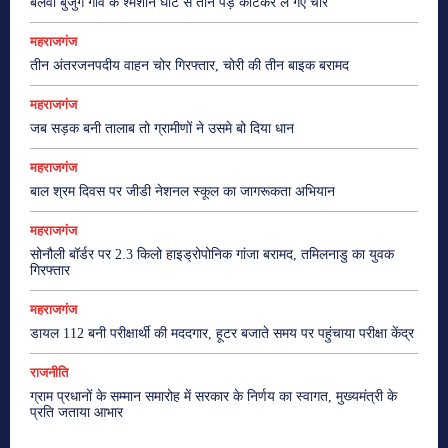
बेलवा बुर्जुग गांव के श्मशान घाट से तीन पेड़ काटकर ले गए चोर
महराजगंज
तीन अंतरजनपदीय वाहन चोर गिरफ्तार, चोरी की तीन बाइक बरामद
महराजगंज
जब सड़क बनी तालाब तो ग्रामीणों ने उसमे बो दिया धान
महराजगंज
बाल श्रम दिवस पर जीडी नेशनल स्कूल का जागरूकता अभियान
महराजगंज
सोनौली बॉर्डर पर 2.3 किलो हाइड्रोपोनिक गांजा बरामद, तमिलनाडु का युवक
गिरफ्तार
महराजगंज
डायल 112 बनी परीक्षार्थी की मददगार, हूटर बजाते समय पर पहुंचाया परीक्षा केंद्र
राजनीति
ग्राम प्रधानों के सम्मान समारोह में सरकार के निर्णय का स्वागत, मुख्यमंत्री के
प्रति जताया आभार