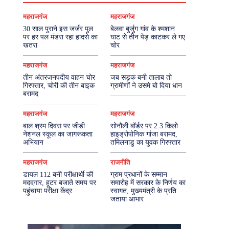
महराजगंज
महराजगंज
30 साल पुराने इस जर्जर पुल
बेलवा बुर्जुग गांव के श्मशान
पर हर पल मंडरा रहा हादसे का
घाट से तीन पेड़ काटकर ले गए
खतरा
चोर
महराजगंज
महराजगंज
तीन अंतरजनपदीय वाहन चोर
जब सड़क बनी तालाब तो
गिरफ्तार, चोरी की तीन बाइक
ग्रामीणों ने उसमे बो दिया धान
बरामद
महराजगंज
महराजगंज
बाल श्रम दिवस पर जीडी
सोनौली बॉर्डर पर 2.3 किलो
नेशनल स्कूल का जागरूकता
हाइड्रोपोनिक गांजा बरामद,
अभियान
तमिलनाडु का युवक गिरफ्तार
महराजगंज
राजनीति
डायल 112 बनी परीक्षार्थी की
ग्राम प्रधानों के सम्मान
मददगार, हूटर बजाते समय पर
समारोह में सरकार के निर्णय का
पहुंचाया परीक्षा केंद्र
स्वागत, मुख्यमंत्री के प्रति
जताया आभार