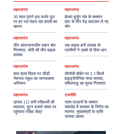
महराजगंज
महराजगंज
30 साल पुराने इस जर्जर पुल
बेलवा बुर्जुग गांव के श्मशान
पर हर पल मंडरा रहा हादसे का
घाट से तीन पेड़ काटकर ले गए
खतरा
चोर
महराजगंज
महराजगंज
तीन अंतरजनपदीय वाहन चोर
जब सड़क बनी तालाब तो
गिरफ्तार, चोरी की तीन बाइक
ग्रामीणों ने उसमे बो दिया धान
बरामद
महराजगंज
महराजगंज
बाल श्रम दिवस पर जीडी
सोनौली बॉर्डर पर 2.3 किलो
नेशनल स्कूल का जागरूकता
हाइड्रोपोनिक गांजा बरामद,
अभियान
तमिलनाडु का युवक गिरफ्तार
महराजगंज
राजनीति
डायल 112 बनी परीक्षार्थी की
ग्राम प्रधानों के सम्मान
मददगार, हूटर बजाते समय पर
समारोह में सरकार के निर्णय का
पहुंचाया परीक्षा केंद्र
स्वागत, मुख्यमंत्री के प्रति
जताया आभार