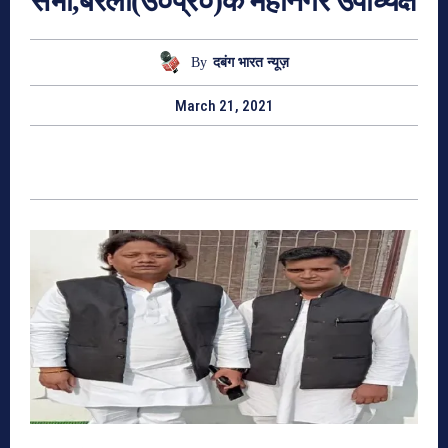
सभा,बरेली(उ०प्र०)के महानगर उपाध्यक्ष
By
दबंग भारत न्यूज़
March 21, 2021