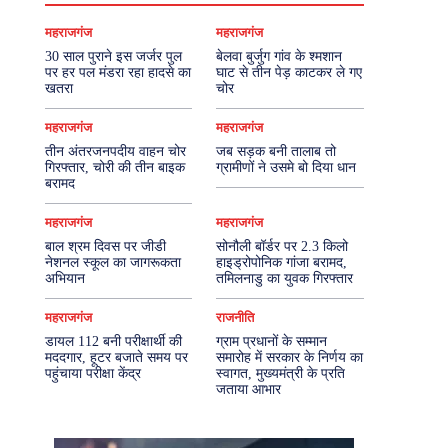
महराजगंज
महराजगंज
30 साल पुराने इस जर्जर पुल
बेलवा बुर्जुग गांव के श्मशान
पर हर पल मंडरा रहा हादसे का
घाट से तीन पेड़ काटकर ले गए
खतरा
चोर
महराजगंज
महराजगंज
तीन अंतरजनपदीय वाहन चोर
जब सड़क बनी तालाब तो
गिरफ्तार, चोरी की तीन बाइक
ग्रामीणों ने उसमे बो दिया धान
बरामद
महराजगंज
महराजगंज
बाल श्रम दिवस पर जीडी
सोनौली बॉर्डर पर 2.3 किलो
नेशनल स्कूल का जागरूकता
हाइड्रोपोनिक गांजा बरामद,
अभियान
तमिलनाडु का युवक गिरफ्तार
महराजगंज
राजनीति
डायल 112 बनी परीक्षार्थी की
ग्राम प्रधानों के सम्मान
मददगार, हूटर बजाते समय पर
समारोह में सरकार के निर्णय का
पहुंचाया परीक्षा केंद्र
स्वागत, मुख्यमंत्री के प्रति
जताया आभार