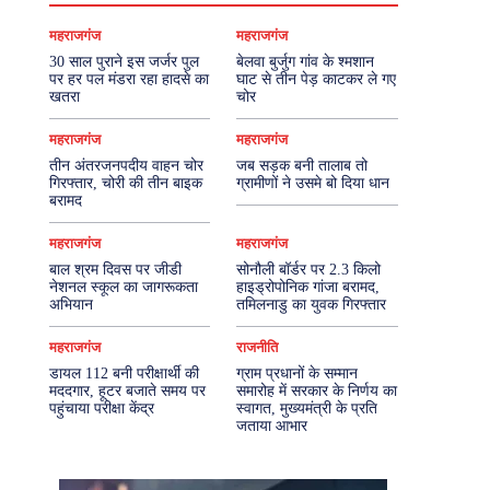
महराजगंज
महराजगंज
30 साल पुराने इस जर्जर पुल
बेलवा बुर्जुग गांव के श्मशान
पर हर पल मंडरा रहा हादसे का
घाट से तीन पेड़ काटकर ले गए
खतरा
चोर
महराजगंज
महराजगंज
तीन अंतरजनपदीय वाहन चोर
जब सड़क बनी तालाब तो
गिरफ्तार, चोरी की तीन बाइक
ग्रामीणों ने उसमे बो दिया धान
बरामद
महराजगंज
महराजगंज
बाल श्रम दिवस पर जीडी
सोनौली बॉर्डर पर 2.3 किलो
नेशनल स्कूल का जागरूकता
हाइड्रोपोनिक गांजा बरामद,
अभियान
तमिलनाडु का युवक गिरफ्तार
महराजगंज
राजनीति
डायल 112 बनी परीक्षार्थी की
ग्राम प्रधानों के सम्मान
मददगार, हूटर बजाते समय पर
समारोह में सरकार के निर्णय का
पहुंचाया परीक्षा केंद्र
स्वागत, मुख्यमंत्री के प्रति
जताया आभार