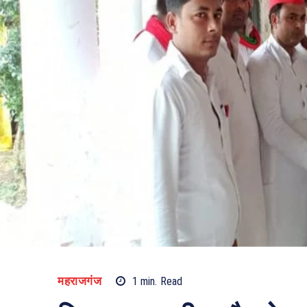
महराजगंज
1
min.
Read