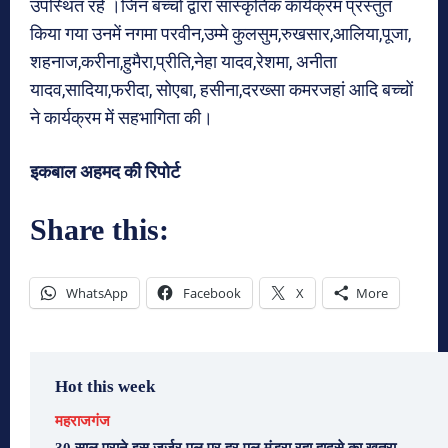
उपस्थित रहे ।जिन बच्चों द्वारा सांस्कृतिक कार्यक्रम प्रस्तुत
किया गया उनमें नगमा परवीन,उम्मे कुलसुम,रुखसार,आलिया,पूजा,
शहनाज,करीना,हुमैरा,प्रीति,नेहा यादव,रेशमा, अनीता
यादव,सादिया,फरीदा, सोएबा, हसीना,दरख्सा कमरजहां आदि बच्चों
ने कार्यक्रम में सहभागिता की।
इकबाल अहमद की रिपोर्ट
Share this:
WhatsApp
Facebook
X
More
Hot this week
महराजगंज
30 साल पुराने इस जर्जर पुल पर हर पल मंडरा रहा हादसे का खतरा