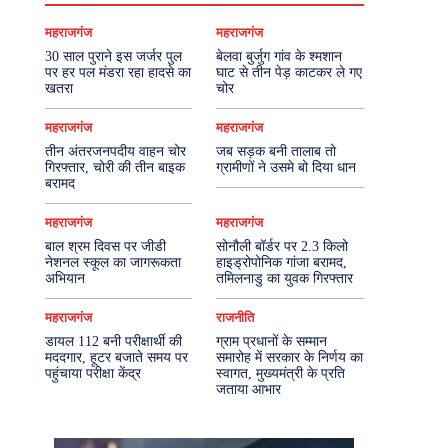
महराजगंज
महराजगंज
30 साल पुराने इस जर्जर पुल
बेलवा बुर्जुग गांव के श्मशान
पर हर पल मंडरा रहा हादसे का
घाट से तीन पेड़ काटकर ले गए
खतरा
चोर
महराजगंज
महराजगंज
तीन अंतरजनपदीय वाहन चोर
जब सड़क बनी तालाब तो
गिरफ्तार, चोरी की तीन बाइक
ग्रामीणों ने उसमे बो दिया धान
बरामद
महराजगंज
महराजगंज
बाल श्रम दिवस पर जीडी
सोनौली बॉर्डर पर 2.3 किलो
नेशनल स्कूल का जागरूकता
हाइड्रोपोनिक गांजा बरामद,
अभियान
तमिलनाडु का युवक गिरफ्तार
महराजगंज
राजनीति
डायल 112 बनी परीक्षार्थी की
ग्राम प्रधानों के सम्मान
मददगार, हूटर बजाते समय पर
समारोह में सरकार के निर्णय का
पहुंचाया परीक्षा केंद्र
स्वागत, मुख्यमंत्री के प्रति
जताया आभार