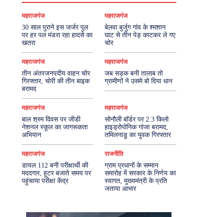
महराजगंज
महराजगंज
30 साल पुराने इस जर्जर पुल
बेलवा बुर्जुग गांव के श्मशान
पर हर पल मंडरा रहा हादसे का
घाट से तीन पेड़ काटकर ले गए
खतरा
चोर
महराजगंज
महराजगंज
तीन अंतरजनपदीय वाहन चोर
जब सड़क बनी तालाब तो
गिरफ्तार, चोरी की तीन बाइक
ग्रामीणों ने उसमे बो दिया धान
बरामद
महराजगंज
महराजगंज
बाल श्रम दिवस पर जीडी
सोनौली बॉर्डर पर 2.3 किलो
नेशनल स्कूल का जागरूकता
हाइड्रोपोनिक गांजा बरामद,
अभियान
तमिलनाडु का युवक गिरफ्तार
महराजगंज
राजनीति
डायल 112 बनी परीक्षार्थी की
ग्राम प्रधानों के सम्मान
मददगार, हूटर बजाते समय पर
समारोह में सरकार के निर्णय का
पहुंचाया परीक्षा केंद्र
स्वागत, मुख्यमंत्री के प्रति
जताया आभार