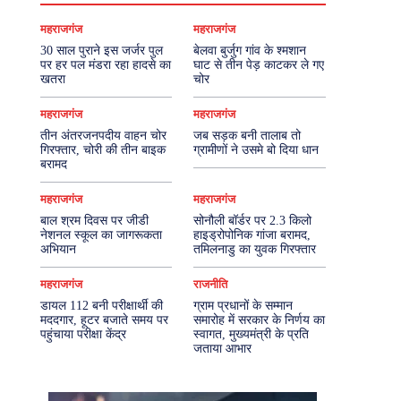
महराजगंज
महराजगंज
30 साल पुराने इस जर्जर पुल
बेलवा बुर्जुग गांव के श्मशान
पर हर पल मंडरा रहा हादसे का
घाट से तीन पेड़ काटकर ले गए
खतरा
चोर
महराजगंज
महराजगंज
तीन अंतरजनपदीय वाहन चोर
जब सड़क बनी तालाब तो
गिरफ्तार, चोरी की तीन बाइक
ग्रामीणों ने उसमे बो दिया धान
बरामद
महराजगंज
महराजगंज
बाल श्रम दिवस पर जीडी
सोनौली बॉर्डर पर 2.3 किलो
नेशनल स्कूल का जागरूकता
हाइड्रोपोनिक गांजा बरामद,
अभियान
तमिलनाडु का युवक गिरफ्तार
महराजगंज
राजनीति
डायल 112 बनी परीक्षार्थी की
ग्राम प्रधानों के सम्मान
मददगार, हूटर बजाते समय पर
समारोह में सरकार के निर्णय का
पहुंचाया परीक्षा केंद्र
स्वागत, मुख्यमंत्री के प्रति
जताया आभार