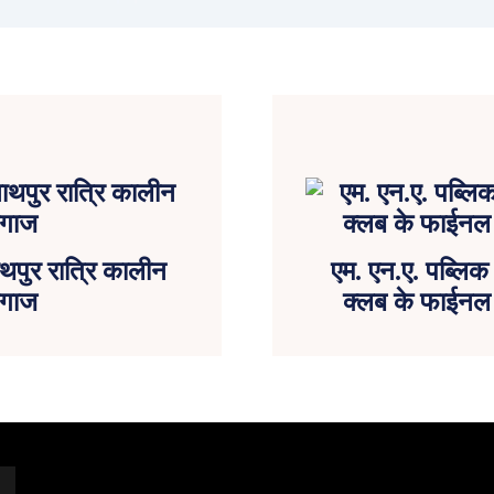
ाथपुर रात्रि कालीन
एम. एन.ए. पब्लिक
आगाज
क्लब के फाईनल ट