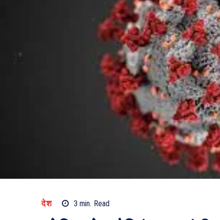
देश
3
min.
Read