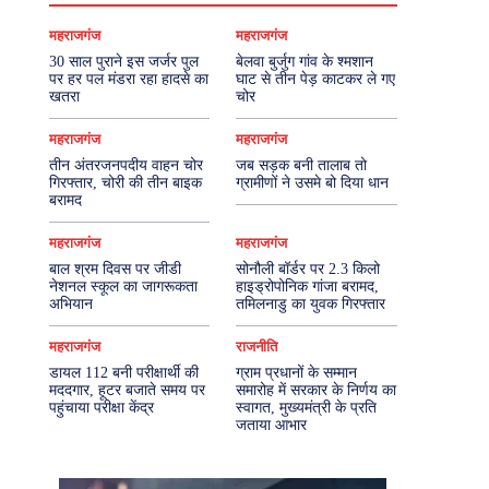
महराजगंज
महराजगंज
30 साल पुराने इस जर्जर पुल
बेलवा बुर्जुग गांव के श्मशान
पर हर पल मंडरा रहा हादसे का
घाट से तीन पेड़ काटकर ले गए
खतरा
चोर
महराजगंज
महराजगंज
तीन अंतरजनपदीय वाहन चोर
जब सड़क बनी तालाब तो
गिरफ्तार, चोरी की तीन बाइक
ग्रामीणों ने उसमे बो दिया धान
बरामद
महराजगंज
महराजगंज
बाल श्रम दिवस पर जीडी
सोनौली बॉर्डर पर 2.3 किलो
नेशनल स्कूल का जागरूकता
हाइड्रोपोनिक गांजा बरामद,
अभियान
तमिलनाडु का युवक गिरफ्तार
महराजगंज
राजनीति
डायल 112 बनी परीक्षार्थी की
ग्राम प्रधानों के सम्मान
मददगार, हूटर बजाते समय पर
समारोह में सरकार के निर्णय का
पहुंचाया परीक्षा केंद्र
स्वागत, मुख्यमंत्री के प्रति
जताया आभार