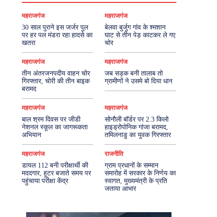
महराजगंज
महराजगंज
30 साल पुराने इस जर्जर पुल
बेलवा बुर्जुग गांव के श्मशान
पर हर पल मंडरा रहा हादसे का
घाट से तीन पेड़ काटकर ले गए
खतरा
चोर
महराजगंज
महराजगंज
तीन अंतरजनपदीय वाहन चोर
जब सड़क बनी तालाब तो
गिरफ्तार, चोरी की तीन बाइक
ग्रामीणों ने उसमे बो दिया धान
बरामद
महराजगंज
महराजगंज
बाल श्रम दिवस पर जीडी
सोनौली बॉर्डर पर 2.3 किलो
नेशनल स्कूल का जागरूकता
हाइड्रोपोनिक गांजा बरामद,
अभियान
तमिलनाडु का युवक गिरफ्तार
महराजगंज
राजनीति
डायल 112 बनी परीक्षार्थी की
ग्राम प्रधानों के सम्मान
मददगार, हूटर बजाते समय पर
समारोह में सरकार के निर्णय का
पहुंचाया परीक्षा केंद्र
स्वागत, मुख्यमंत्री के प्रति
जताया आभार