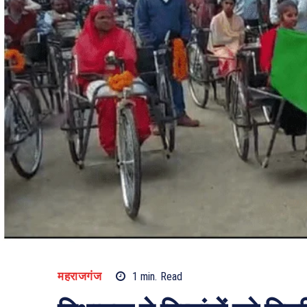
महराजगंज
1
min.
Read