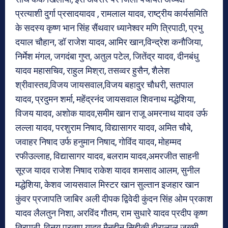
प्रत्याशी दुर्गा प्रसादयादव , रामलाल यादव, राष्ट्रीय कार्यसमिति
के सदस्य कृष्ण भान सिंह सैंथवार ध्यानेश्वर मणि त्रिपाठी, प्रभु
दयाल चौहान, डॉ राजेश यादव, आमिर खान,विन्द्रेश कनौजिया,
निर्मेश मंगल, जगदंबा गुप्त, अतुल पटेल, जितेंद्र यादव, दीनबंधु
यादव महासचिव, राहुल मिश्रा, तसव्वर हुसैन, शैलेश
श्रीवास्तव,विजय जायसवाल,विजय बहादुर चौधरी, सतपाल
यादव, प्रदुमन शर्मा, महेंद्रनंद जायसवाल शिवनाथ मद्धेशिया,
विजय यादव, अशोक यादव,समीम खान राजू अमरनाथ यादव उर्फ
लल्ला यादव, परशुराम निषाद, विद्यासागर यादव, अमित चौबे,
जवाहर निषाद उर्फ हनुमान निषाद, गोविंद यादव, मोहम्मद
रफीउल्लाह, विद्यासागर यादव, बलराम यादव,अमरजीत साहनी
सूरज यादव राजेश निषाद राकेश यादव शमसाद आलम, सुनील
मद्धेशिया, केशव जायसवाल मिस्टर खान सुल्तान इजहार खान
कुंवर प्रजापति जाबिर अली दीपक द्विवेदी कुंदन सिंह ओम प्रकाश
यादव लैलतुन निशा, अरविंद गौतम, राम सुधारे यादव प्रदीप कृष्ण
त्रिपाठी, विनय प्रताप यादव मैनुद्दीन सिद्दीकी हीरालाल जख्मी