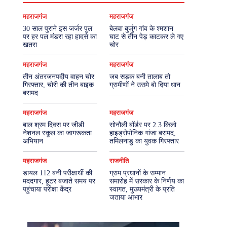
महराजगंज
महराजगंज
30 साल पुराने इस जर्जर पुल
बेलवा बुर्जुग गांव के श्मशान
पर हर पल मंडरा रहा हादसे का
घाट से तीन पेड़ काटकर ले गए
खतरा
चोर
महराजगंज
महराजगंज
तीन अंतरजनपदीय वाहन चोर
जब सड़क बनी तालाब तो
गिरफ्तार, चोरी की तीन बाइक
ग्रामीणों ने उसमे बो दिया धान
बरामद
महराजगंज
महराजगंज
बाल श्रम दिवस पर जीडी
सोनौली बॉर्डर पर 2.3 किलो
नेशनल स्कूल का जागरूकता
हाइड्रोपोनिक गांजा बरामद,
अभियान
तमिलनाडु का युवक गिरफ्तार
महराजगंज
राजनीति
डायल 112 बनी परीक्षार्थी की
ग्राम प्रधानों के सम्मान
मददगार, हूटर बजाते समय पर
समारोह में सरकार के निर्णय का
पहुंचाया परीक्षा केंद्र
स्वागत, मुख्यमंत्री के प्रति
जताया आभार