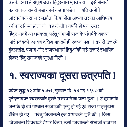
उसके दबावसे संपूर्ण उत्तर हिंदुस्थान मुक्त रहा । इसे संभाजी
महाराजका सबसे बडा कार्य कहना पडेगा । यदि उन्होंने
औरंगजेबके साथ समझौता किया होता अथवा उसका आधिपत्य
स्वीकार किया होता तो, वह दो-तीन वर्षोंमें ही पुन: उत्तर
हिंदुस्थानमें आ धमकता; परंतु संभाजी राजाके संघर्षके कारण
औरंगजेबको २७ वर्ष दक्षिण भारतमें ही रुकना पडा । इससे उत्तरमें
बुंदेलखंड, पंजाब और राजस्थानमें हिंदुओंकी नई सत्ताएं स्थापित
होकर हिंदु समाजको सुरक्षा मिली ।
१. स्वराज्यका दूसरा छत्रपति !
ज्येष्ठ शुद्ध १२ शके १५७९, गुरुवार दि. १४ मई १६५७ को
पुरंदरगढपर स्वराज्यके दूसरे छत्रपतिका जन्म हुआ । शंभूराजाके
जन्मके दो वर्ष पश्चात सईबाईकी मृत्यु हो गई एवं राजा मातृसुखसे
वंचित हो गए । परंतु जिजाऊने इस अभावकी पूर्ति की । जिस
जिजाऊने शिवबाको तैयार किया, उसी जिजाऊने संभाजी राजापर