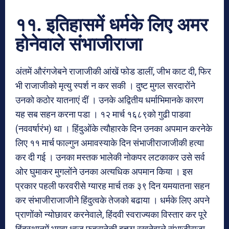
११. इतिहासमें धर्मके लिए अमर
होनेवाले संभाजीराजा
अंतमें औरंगजेबने राजाजीकी आंखें फोड डालीं, जीभ काट दी, फिर
भी राजाजीको मृत्यु स्पर्श न कर सकी । दुष्ट मुगल सरदारोंने
उनको कठोर यातनाएं दीं । उनके अद्वितीय धर्माभिमानके कारण
यह सब सहन करना पडा । १२ मार्च १६८९को गुढी पाडवा
(नववर्षारंभ) था । हिंदुओंके त्यौहारके दिन उनका अपमान करनेके
लिए ११ मार्च फाल्गुन अमावस्याके दिन संभाजीराजाजीकी हत्या
कर दी गई । उनका मस्तक भालेकी नोकपर लटकाकर उसे सर्व
ओर घुमाकर मुगलोंने उनका अत्यधिक अपमान किया । इस
प्रकार पहली फरवरीसे ग्यारह मार्च तक ३९ दिन यमयातना सहन
कर संभाजीराजाजीने हिंदुत्वके तेजको बढाया । धर्मके लिए अपने
प्राणोंको न्योछावर करनेवाले, हिंदवी स्वराज्यका विस्तार कर पूरे
हिंदुस्थानमें भगवा ध्वज फहरानेकी इच्छा रखनेवाले संभाजीराजा