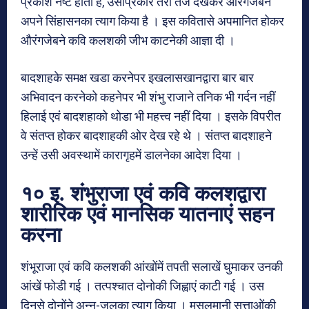
प्रकाश नष्ट होता है, उसीप्रकार तेरा तेज देखकर औरंगजेबने
अपने सिंहासनका त्याग किया है । इस कवितासे अपमानित होकर
औरंगजेबने कवि कलशकी जीभ काटनेकी आज्ञा दी ।
बादशाहके समक्ष खडा करनेपर इखलासखानद्वारा बार बार
अभिवादन करनेको कहनेपर भी शंभु राजाने तनिक भी गर्दन नहीं
हिलाई एवं बादशहाको थोडा भी महत्त्व नहीं दिया । इसके विपरीत
वे संतप्त होकर बादशाहकी ओर देख रहे थे । संतप्त बादशाहने
उन्हें उसी अवस्थामें कारागृहमें डालनेका आदेश दिया ।
१० इ. शंभुराजा एवं कवि कलशद्वारा
शारीरिक एवं मानसिक यातनाएं सहन
करना
शंभूराजा एवं कवि कलशकी आंखोंमें तपती सलाखें घुमाकर उनकी
आंखें फोडी गई । तत्पश्चात दोनोकी जिह्वाएं काटी गई । उस
दिनसे दोनोंने अन्न-जलका त्याग किया । मुसलमानी सत्ताओंकी