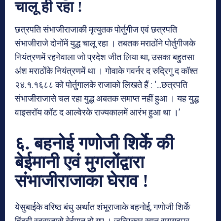
चालू ही रहा !
छत्रपति संभाजीराजाकी मृत्युतक पोर्तुगीज एवं छत्रपति
संभाजीराजे दोनोंमें युद्ध चालू रहा । तबतक मराठोंने पोर्तुगीजके
नियंत्रणमें रहनेवाला जो प्रदेश जीत लिया था, उसका बहुतसा
अंश मराठोंके नियंत्रणमें था । गोवाके गवर्नर द रुद्रिगु द कॉश्त
२४.१.१६८८ को पोर्तुगालके राजाको लिखते हैं : ‘…छत्रपति
संभाजीराजासे चल रहा युद्ध अबतक समाप्त नहीं हुआ । यह युद्ध
वाइसरॉय कॉट द आल्वेरके राज्यकालमें आरंभ हुआ था ।’
६. बहनोई गणोजी शिर्के की
बेईमानी एवं मुगलोंद्वारा
संभाजीराजाका घेराव !
येसुबाईके वरिष्ठ बंधु अर्थात शंभूराजाके बहनोई, गणोजी शिर्के
हिंदवी स्वराज्यसे बेईमान हो गए । जुल्पिकार खान रायगढपर