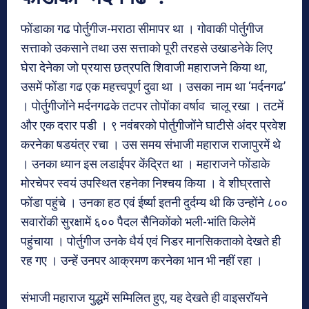
फोंडाका गढ पोर्तुगीज-मराठा सीमापर था । गोवाकी पोर्तुगीज
सत्ताको उकसाने तथा उस सत्ताको पूरी तरहसे उखाडनेके लिए
घेरा देनेका जो प्रयास छत्रपति शिवाजी महाराजने किया था,
उसमें फोंडा गढ एक महत्त्वपूर्ण दुवा था । उसका नाम था ‘मर्दनगढ’
। पोर्तुगीजोंने मर्दनगढके तटपर तोपोंका वर्षाव चालू रखा । तटमें
और एक दरार पडी । ९ नवंबरको पोर्तुगीजोंने घाटीसे अंदर प्रवेश
करनेका षडयंत्र रचा । उस समय संभाजी महाराज राजापुरमें थे
। उनका ध्यान इस लडाईपर केंद्रित था । महाराजने फोंडाके
मोरचेपर स्वयं उपस्थित रहनेका निश्चय किया । वे शीघ्रतासे
फोंडा पहुंचे । उनका हठ एवं ईर्ष्या इतनी दुर्दम्य थी कि उन्होंने ८००
सवारोंकी सुरक्षामें ६०० पैदल सैनिकोंको भली-भांति किलेमें
पहुंचाया । पोर्तुगीज उनके धैर्य एवं निडर मानसिकताको देखते ही
रह गए । उन्हें उनपर आक्रमण करनेका भान भी नहीं रहा ।
संभाजी महाराज युद्धमें सम्मिलित हुए, यह देखते ही वाइसरॉयने