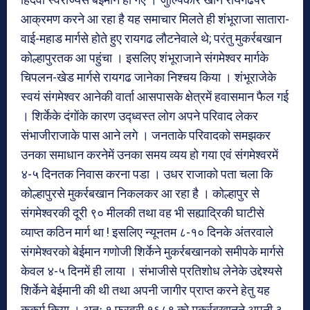
आक्रमण करने आ रहा है यह समाचार मिलते ही शंभूराजा सातारा-
वाई-महाड मार्गसे होते हुए रायगढ लौटनेवाले थे; परंतु मुकर्रबखान
कोल्हापुरतक आ पहुंचा । इसलिए शंभूराजाने संगमेश्वर मार्गके
चिपलन-खेड मार्गसे रायगढ जानेका निश्चय किया । शंभूराजेके
स्वयं संगमेश्वर आनेकी वार्ता आसपासके क्षेत्रमें हवासमान फैल गई
। शिर्केके दंगोंके कारण उद्ध्वस्त लोग अपने परिवाद लेकर
संभाजीराजाके पास आने लगे । जनताके परिवादको समझकर
उनका समाधान करनेमें उनका समय व्यय हो गया एवं संगमेश्वरमें
४-५ दिनतक निवास करना पडा । उधर राजाको पता चला कि
कोल्हापुरसे मुकर्रबखान निकलकर आ रहा है । कोल्हापुर से
संगमेश्वरकी दूरी ९० मीलकी तथा वह भी सह्याद्रिकी घाटीसे
व्याप्त कठिन मार्ग था ! इसलिए न्यूनतम ८-१० दिनके अंतरवाले
संगमेश्वरको बेईमान गणोजी शिर्केने मुकर्रबखानको समीपके मार्गसे
केवल ४-५ दिनमें ही लाया । संभाजीसे प्रतिशोध लेनेके उद्देश्यसे
शिर्केने बेईमानी की थी तथा अपनी जागीर प्राप्त करने हेतु यह
कुकर्म किया । अतः १ फरवरी १६८९ को मुकर्रबखानने अपनी ३