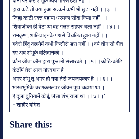
दोनों पैर कटे शंभूके ध्येय मार्गसे हटा नहीं ।
हाथ कटे तो क्या हुआ सत्कर्म कभी भी छूटा नहीं ।।३।।
जिह्वा काटी रक्त बहाया धरमका सौदा किया नहीं ।।
शिवाजीका ही बेटा था वह गलत राहपर चला नहीं ।।४।।
रामकृष्ण, शालिवाहनके पथसे विचलित हुआ नहीं ।।
गर्वसे हिंदु कहनेमें कभी किसीसे डरा नहीं ।।वर्ष तीन सौ बीत
गए अब शंभूके बलिदानको ।
कौन जीता कौन हारा पूछ लो संसारको ।।५।।कोटि-कोटि
कंठोंमें तेरा आज गौरवगान है ।
अमर शंभू तू अमर हो गया तेरी जयजयकार है ।।६।।
भारतभूमिके चरणकमलपर जीवन पुष्प चढाया था ।
है दूजा दुनियामें कोई, जैसा शंभू राजा था ।।७।।’
– शाहीर योगेश
Share this: