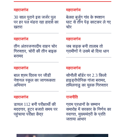
महराजगंज
महराजगंज
30 साल पुराने इस जर्जर पुल
बेलवा बुर्जुग गांव के श्मशान
पर हर पल मंडरा रहा हादसे का
घाट से तीन पेड़ काटकर ले गए
खतरा
चोर
महराजगंज
महराजगंज
तीन अंतरजनपदीय वाहन चोर
जब सड़क बनी तालाब तो
गिरफ्तार, चोरी की तीन बाइक
ग्रामीणों ने उसमे बो दिया धान
बरामद
महराजगंज
महराजगंज
बाल श्रम दिवस पर जीडी
सोनौली बॉर्डर पर 2.3 किलो
नेशनल स्कूल का जागरूकता
हाइड्रोपोनिक गांजा बरामद,
अभियान
तमिलनाडु का युवक गिरफ्तार
महराजगंज
राजनीति
डायल 112 बनी परीक्षार्थी की
ग्राम प्रधानों के सम्मान
मददगार, हूटर बजाते समय पर
समारोह में सरकार के निर्णय का
पहुंचाया परीक्षा केंद्र
स्वागत, मुख्यमंत्री के प्रति
जताया आभार