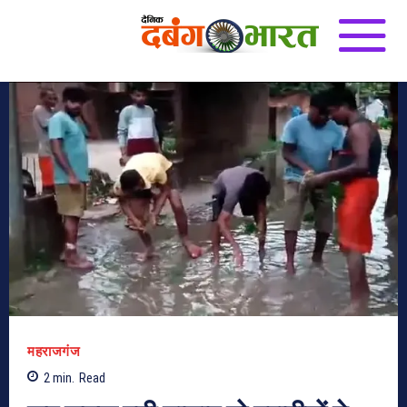
महराजगंज
2
min.
Read