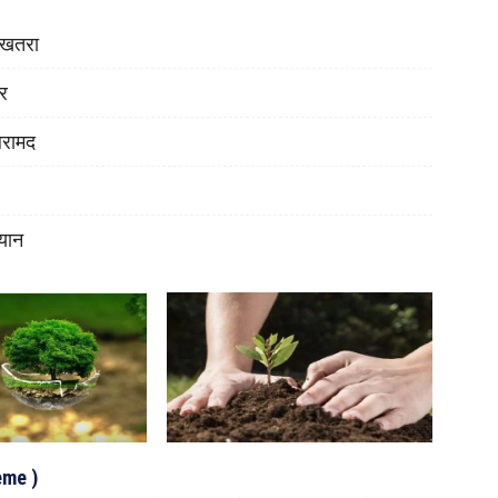
ा खतरा
ोर
बरामद
यान
eme )