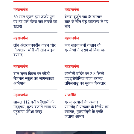
महराजगंज
महराजगंज
30 साल पुराने इस जर्जर पुल
बेलवा बुर्जुग गांव के श्मशान
पर हर पल मंडरा रहा हादसे का
घाट से तीन पेड़ काटकर ले गए
खतरा
चोर
महराजगंज
महराजगंज
तीन अंतरजनपदीय वाहन चोर
जब सड़क बनी तालाब तो
गिरफ्तार, चोरी की तीन बाइक
ग्रामीणों ने उसमे बो दिया धान
बरामद
महराजगंज
महराजगंज
बाल श्रम दिवस पर जीडी
सोनौली बॉर्डर पर 2.3 किलो
नेशनल स्कूल का जागरूकता
हाइड्रोपोनिक गांजा बरामद,
अभियान
तमिलनाडु का युवक गिरफ्तार
महराजगंज
राजनीति
डायल 112 बनी परीक्षार्थी की
ग्राम प्रधानों के सम्मान
मददगार, हूटर बजाते समय पर
समारोह में सरकार के निर्णय का
पहुंचाया परीक्षा केंद्र
स्वागत, मुख्यमंत्री के प्रति
जताया आभार