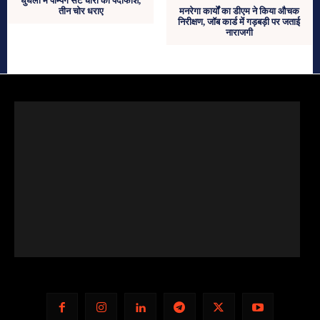
घुघली में पम्पिंग सेट चोरी का पर्दाफाश,
तीन चोर धराए
मनरेगा कार्यों का डीएम ने किया औचक
निरीक्षण, जॉब कार्ड में गड़बड़ी पर जताई
नाराजगी