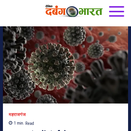
महराजगंज
1
min.
Read