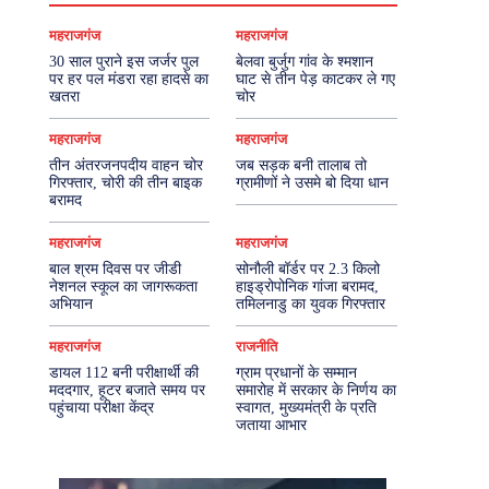
महराजगंज
महराजगंज
30 साल पुराने इस जर्जर पुल
बेलवा बुर्जुग गांव के श्मशान
पर हर पल मंडरा रहा हादसे का
घाट से तीन पेड़ काटकर ले गए
खतरा
चोर
महराजगंज
महराजगंज
तीन अंतरजनपदीय वाहन चोर
जब सड़क बनी तालाब तो
गिरफ्तार, चोरी की तीन बाइक
ग्रामीणों ने उसमे बो दिया धान
बरामद
महराजगंज
महराजगंज
बाल श्रम दिवस पर जीडी
सोनौली बॉर्डर पर 2.3 किलो
नेशनल स्कूल का जागरूकता
हाइड्रोपोनिक गांजा बरामद,
अभियान
तमिलनाडु का युवक गिरफ्तार
महराजगंज
राजनीति
डायल 112 बनी परीक्षार्थी की
ग्राम प्रधानों के सम्मान
मददगार, हूटर बजाते समय पर
समारोह में सरकार के निर्णय का
पहुंचाया परीक्षा केंद्र
स्वागत, मुख्यमंत्री के प्रति
जताया आभार