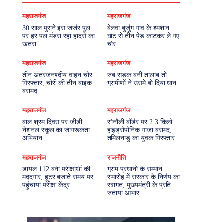
महराजगंज
महराजगंज
30 साल पुराने इस जर्जर पुल
बेलवा बुर्जुग गांव के श्मशान
पर हर पल मंडरा रहा हादसे का
घाट से तीन पेड़ काटकर ले गए
खतरा
चोर
महराजगंज
महराजगंज
तीन अंतरजनपदीय वाहन चोर
जब सड़क बनी तालाब तो
गिरफ्तार, चोरी की तीन बाइक
ग्रामीणों ने उसमे बो दिया धान
बरामद
महराजगंज
महराजगंज
बाल श्रम दिवस पर जीडी
सोनौली बॉर्डर पर 2.3 किलो
नेशनल स्कूल का जागरूकता
हाइड्रोपोनिक गांजा बरामद,
अभियान
तमिलनाडु का युवक गिरफ्तार
महराजगंज
राजनीति
डायल 112 बनी परीक्षार्थी की
ग्राम प्रधानों के सम्मान
मददगार, हूटर बजाते समय पर
समारोह में सरकार के निर्णय का
पहुंचाया परीक्षा केंद्र
स्वागत, मुख्यमंत्री के प्रति
जताया आभार