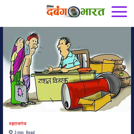
महराजगंज
3
min.
Read