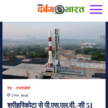
देश
टेक्नोलॉजी
2
min.
Read
श्रीहरिकोटा से पी.एस.एल.वी.-सी 51