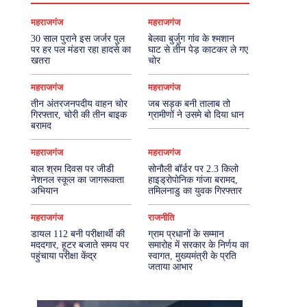
महराजगंज
महराजगंज
30 साल पुराने इस जर्जर पुल
बेलवा बुर्जुग गांव के श्मशान
पर हर पल मंडरा रहा हादसे का
घाट से तीन पेड़ काटकर ले गए
खतरा
चोर
महराजगंज
महराजगंज
तीन अंतरजनपदीय वाहन चोर
जब सड़क बनी तालाब तो
गिरफ्तार, चोरी की तीन बाइक
ग्रामीणों ने उसमे बो दिया धान
बरामद
महराजगंज
महराजगंज
बाल श्रम दिवस पर जीडी
सोनौली बॉर्डर पर 2.3 किलो
नेशनल स्कूल का जागरूकता
हाइड्रोपोनिक गांजा बरामद,
अभियान
तमिलनाडु का युवक गिरफ्तार
महराजगंज
राजनीति
डायल 112 बनी परीक्षार्थी की
ग्राम प्रधानों के सम्मान
मददगार, हूटर बजाते समय पर
समारोह में सरकार के निर्णय का
पहुंचाया परीक्षा केंद्र
स्वागत, मुख्यमंत्री के प्रति
जताया आभार