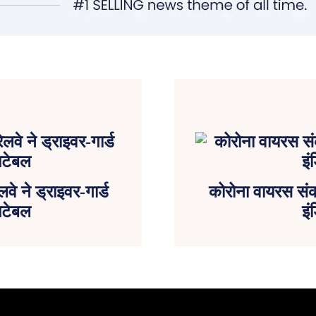
लवे ने ड्राइवर-गार्ड
कोरोना वायरस सं
मटेबल
इं