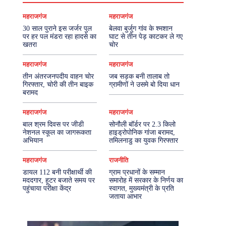
महराजगंज
महराजगंज
30 साल पुराने इस जर्जर पुल
बेलवा बुर्जुग गांव के श्मशान
पर हर पल मंडरा रहा हादसे का
घाट से तीन पेड़ काटकर ले गए
खतरा
चोर
महराजगंज
महराजगंज
तीन अंतरजनपदीय वाहन चोर
जब सड़क बनी तालाब तो
गिरफ्तार, चोरी की तीन बाइक
ग्रामीणों ने उसमे बो दिया धान
बरामद
महराजगंज
महराजगंज
बाल श्रम दिवस पर जीडी
सोनौली बॉर्डर पर 2.3 किलो
नेशनल स्कूल का जागरूकता
हाइड्रोपोनिक गांजा बरामद,
अभियान
तमिलनाडु का युवक गिरफ्तार
महराजगंज
राजनीति
डायल 112 बनी परीक्षार्थी की
ग्राम प्रधानों के सम्मान
मददगार, हूटर बजाते समय पर
समारोह में सरकार के निर्णय का
पहुंचाया परीक्षा केंद्र
स्वागत, मुख्यमंत्री के प्रति
जताया आभार