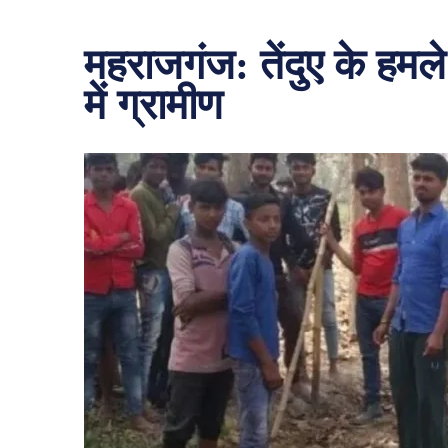
महराजगंज: तेंदुए के हमल
में ग्रामीण