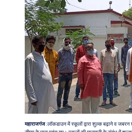
महाराजगंज
:लॉकडाउन में स्कूलों द्वारा शुल्क बढ़ाने व जब