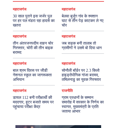
महराजगंज
महराजगंज
30 साल पुराने इस जर्जर पुल
बेलवा बुर्जुग गांव के श्मशान
पर हर पल मंडरा रहा हादसे का
घाट से तीन पेड़ काटकर ले गए
खतरा
चोर
महराजगंज
महराजगंज
तीन अंतरजनपदीय वाहन चोर
जब सड़क बनी तालाब तो
गिरफ्तार, चोरी की तीन बाइक
ग्रामीणों ने उसमे बो दिया धान
बरामद
महराजगंज
महराजगंज
बाल श्रम दिवस पर जीडी
सोनौली बॉर्डर पर 2.3 किलो
नेशनल स्कूल का जागरूकता
हाइड्रोपोनिक गांजा बरामद,
अभियान
तमिलनाडु का युवक गिरफ्तार
महराजगंज
राजनीति
डायल 112 बनी परीक्षार्थी की
ग्राम प्रधानों के सम्मान
मददगार, हूटर बजाते समय पर
समारोह में सरकार के निर्णय का
पहुंचाया परीक्षा केंद्र
स्वागत, मुख्यमंत्री के प्रति
जताया आभार