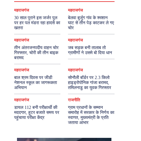
महराजगंज
महराजगंज
30 साल पुराने इस जर्जर पुल
बेलवा बुर्जुग गांव के श्मशान
पर हर पल मंडरा रहा हादसे का
घाट से तीन पेड़ काटकर ले गए
खतरा
चोर
महराजगंज
महराजगंज
तीन अंतरजनपदीय वाहन चोर
जब सड़क बनी तालाब तो
गिरफ्तार, चोरी की तीन बाइक
ग्रामीणों ने उसमे बो दिया धान
बरामद
महराजगंज
महराजगंज
बाल श्रम दिवस पर जीडी
सोनौली बॉर्डर पर 2.3 किलो
नेशनल स्कूल का जागरूकता
हाइड्रोपोनिक गांजा बरामद,
अभियान
तमिलनाडु का युवक गिरफ्तार
महराजगंज
राजनीति
डायल 112 बनी परीक्षार्थी की
ग्राम प्रधानों के सम्मान
मददगार, हूटर बजाते समय पर
समारोह में सरकार के निर्णय का
पहुंचाया परीक्षा केंद्र
स्वागत, मुख्यमंत्री के प्रति
जताया आभार