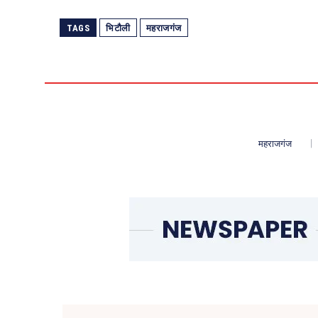
TAGS
भिटौली
महराजगंज
महराजगंज