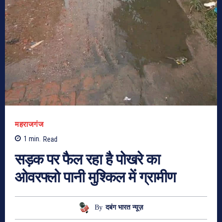
महराजगंज
1
min.
Read
सड़क पर फैल रहा है पोखरे का
ओवरफ्लो पानी मुश्किल में ग्रामीण
By
दबंग भारत न्यूज़