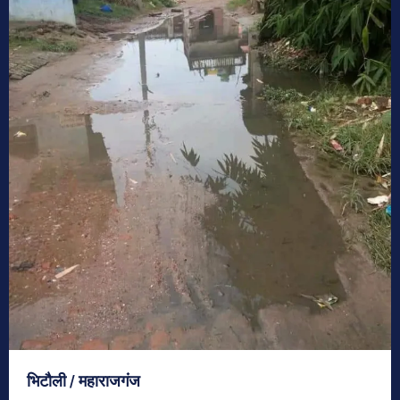
भिटौली / महाराजगंज