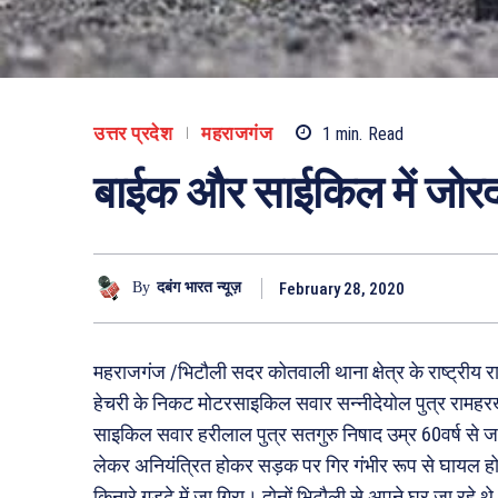
उत्तर प्रदेश
महराजगंज
1
min.
Read
बाईक और साईकिल में जोरद
February 28, 2020
By
दबंग भारत न्यूज़
महराजगंज /भिटौली सदर कोतवाली थाना क्षेत्र के राष्ट्रीय रा
हेचरी के निकट मोटरसाइकिल सवार सन्नीदेयोल पुत्र रामहरख उम
साइकिल सवार हरीलाल पुत्र सतगुरु निषाद उम्र 60वर्ष से
लेकर अनियंत्रित होकर सड़क पर गिर गंभीर रूप से घायल 
किनारे गड्ढे में जा गिरा। दोनों भिटौली से अपने घर जा रहे