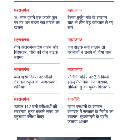
महराजगंज
महराजगंज
30 साल पुराने इस जर्जर पुल
बेलवा बुर्जुग गांव के श्मशान
पर हर पल मंडरा रहा हादसे का
घाट से तीन पेड़ काटकर ले गए
खतरा
चोर
महराजगंज
महराजगंज
तीन अंतरजनपदीय वाहन चोर
जब सड़क बनी तालाब तो
गिरफ्तार, चोरी की तीन बाइक
ग्रामीणों ने उसमे बो दिया धान
बरामद
महराजगंज
महराजगंज
बाल श्रम दिवस पर जीडी
सोनौली बॉर्डर पर 2.3 किलो
नेशनल स्कूल का जागरूकता
हाइड्रोपोनिक गांजा बरामद,
अभियान
तमिलनाडु का युवक गिरफ्तार
महराजगंज
राजनीति
डायल 112 बनी परीक्षार्थी की
ग्राम प्रधानों के सम्मान
मददगार, हूटर बजाते समय पर
समारोह में सरकार के निर्णय का
पहुंचाया परीक्षा केंद्र
स्वागत, मुख्यमंत्री के प्रति
जताया आभार