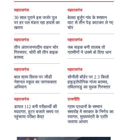
महराजगंज
महराजगंज
30 साल पुराने इस जर्जर पुल
बेलवा बुर्जुग गांव के श्मशान
पर हर पल मंडरा रहा हादसे का
घाट से तीन पेड़ काटकर ले गए
खतरा
चोर
महराजगंज
महराजगंज
तीन अंतरजनपदीय वाहन चोर
जब सड़क बनी तालाब तो
गिरफ्तार, चोरी की तीन बाइक
ग्रामीणों ने उसमे बो दिया धान
बरामद
महराजगंज
महराजगंज
बाल श्रम दिवस पर जीडी
सोनौली बॉर्डर पर 2.3 किलो
नेशनल स्कूल का जागरूकता
हाइड्रोपोनिक गांजा बरामद,
अभियान
तमिलनाडु का युवक गिरफ्तार
महराजगंज
राजनीति
डायल 112 बनी परीक्षार्थी की
ग्राम प्रधानों के सम्मान
मददगार, हूटर बजाते समय पर
समारोह में सरकार के निर्णय का
पहुंचाया परीक्षा केंद्र
स्वागत, मुख्यमंत्री के प्रति
जताया आभार