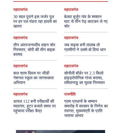
महराजगंज
महराजगंज
30 साल पुराने इस जर्जर पुल
बेलवा बुर्जुग गांव के श्मशान
पर हर पल मंडरा रहा हादसे का
घाट से तीन पेड़ काटकर ले गए
खतरा
चोर
महराजगंज
महराजगंज
तीन अंतरजनपदीय वाहन चोर
जब सड़क बनी तालाब तो
गिरफ्तार, चोरी की तीन बाइक
ग्रामीणों ने उसमे बो दिया धान
बरामद
महराजगंज
महराजगंज
बाल श्रम दिवस पर जीडी
सोनौली बॉर्डर पर 2.3 किलो
नेशनल स्कूल का जागरूकता
हाइड्रोपोनिक गांजा बरामद,
अभियान
तमिलनाडु का युवक गिरफ्तार
महराजगंज
राजनीति
डायल 112 बनी परीक्षार्थी की
ग्राम प्रधानों के सम्मान
मददगार, हूटर बजाते समय पर
समारोह में सरकार के निर्णय का
पहुंचाया परीक्षा केंद्र
स्वागत, मुख्यमंत्री के प्रति
जताया आभार