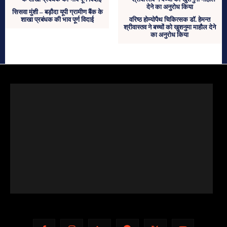
सिसवा मुंशी – बड़ौदा यूपी ग्रामीण बैंक के
शाखा प्रबंधक की भाव पूर्ण विदाई
वरिष्ठ होम्योपैथ चिकित्सक डॉ. हेमन्त
श्रीवास्तव ने बच्चों को खुशनुमा माहौल देने
का अनुरोध किया