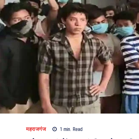
महराजगंज
1
min.
Read