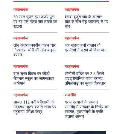
महराजगंज
महराजगंज
30 साल पुराने इस जर्जर पुल
बेलवा बुर्जुग गांव के श्मशान
पर हर पल मंडरा रहा हादसे का
घाट से तीन पेड़ काटकर ले गए
खतरा
चोर
महराजगंज
महराजगंज
तीन अंतरजनपदीय वाहन चोर
जब सड़क बनी तालाब तो
गिरफ्तार, चोरी की तीन बाइक
ग्रामीणों ने उसमे बो दिया धान
बरामद
महराजगंज
महराजगंज
बाल श्रम दिवस पर जीडी
सोनौली बॉर्डर पर 2.3 किलो
नेशनल स्कूल का जागरूकता
हाइड्रोपोनिक गांजा बरामद,
अभियान
तमिलनाडु का युवक गिरफ्तार
महराजगंज
राजनीति
डायल 112 बनी परीक्षार्थी की
ग्राम प्रधानों के सम्मान
मददगार, हूटर बजाते समय पर
समारोह में सरकार के निर्णय का
पहुंचाया परीक्षा केंद्र
स्वागत, मुख्यमंत्री के प्रति
जताया आभार