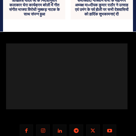
अखिलेश यादव जी के निर्देशानुसार
समाजवादी नौजवान सभा केे महानगर
कलाकार घेरा कार्यक्रम बरेली में गीत
अध्यक्ष मा०दीपक कुमार राठौर ने उत्साह
संगीत भाजपा विरोधी नुक्कड़ नाटक के
एवं उमंग के पर्व होली पर सभी देशवासियों
साथ संपन्न हुआ
को हादि॔क शुभकामनाएं दी