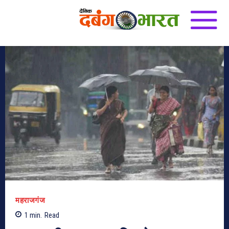
महराजगंज
1
min.
Read