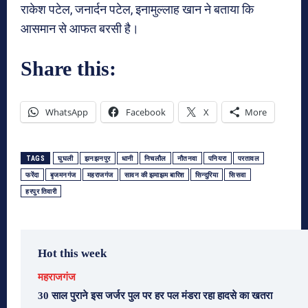
राकेश पटेल, जनार्दन पटेल, इनामुल्लाह खान ने बताया कि
आसमान से आफत बरसी है।
Share this:
WhatsApp
Facebook
X
More
TAGS
घुघली
झनझनपुर
धानी
निचलौल
नौतनवा
पनियरा
परतावल
फरेंदा
बृजमनगंज
महराजगंज
सावन की झमाझम बारिश
सिन्दुरिया
सिसवा
हरपुर तिवारी
Hot this week
महराजगंज
30 साल पुराने इस जर्जर पुल पर हर पल मंडरा रहा हादसे का खतरा