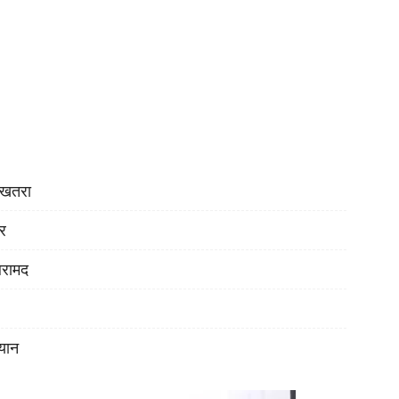
ा खतरा
ोर
बरामद
यान