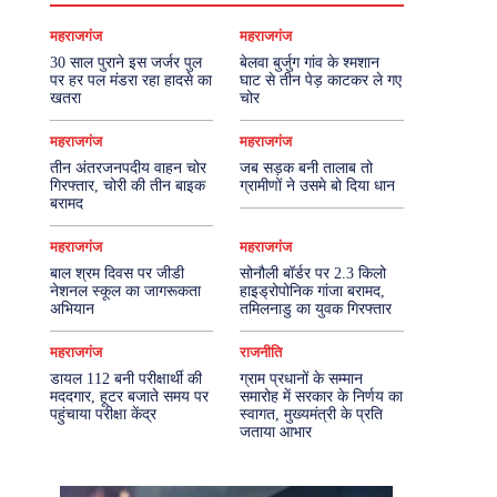
महराजगंज
महराजगंज
30 साल पुराने इस जर्जर पुल
बेलवा बुर्जुग गांव के श्मशान
पर हर पल मंडरा रहा हादसे का
घाट से तीन पेड़ काटकर ले गए
खतरा
चोर
महराजगंज
महराजगंज
तीन अंतरजनपदीय वाहन चोर
जब सड़क बनी तालाब तो
गिरफ्तार, चोरी की तीन बाइक
ग्रामीणों ने उसमे बो दिया धान
बरामद
महराजगंज
महराजगंज
बाल श्रम दिवस पर जीडी
सोनौली बॉर्डर पर 2.3 किलो
नेशनल स्कूल का जागरूकता
हाइड्रोपोनिक गांजा बरामद,
अभियान
तमिलनाडु का युवक गिरफ्तार
महराजगंज
राजनीति
डायल 112 बनी परीक्षार्थी की
ग्राम प्रधानों के सम्मान
मददगार, हूटर बजाते समय पर
समारोह में सरकार के निर्णय का
पहुंचाया परीक्षा केंद्र
स्वागत, मुख्यमंत्री के प्रति
जताया आभार