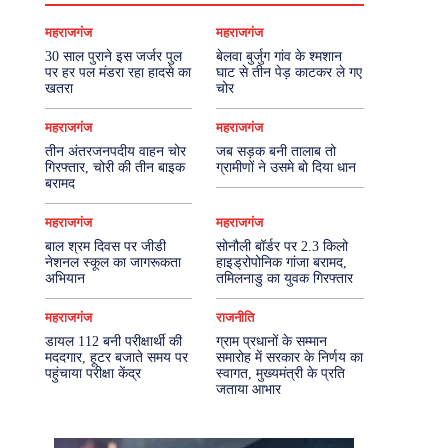
महराजगंज
महराजगंज
30 साल पुराने इस जर्जर पुल
बेलवा बुर्जुग गांव के श्मशान
पर हर पल मंडरा रहा हादसे का
घाट से तीन पेड़ काटकर ले गए
खतरा
चोर
महराजगंज
महराजगंज
तीन अंतरजनपदीय वाहन चोर
जब सड़क बनी तालाब तो
गिरफ्तार, चोरी की तीन बाइक
ग्रामीणों ने उसमे बो दिया धान
बरामद
महराजगंज
महराजगंज
बाल श्रम दिवस पर जीडी
सोनौली बॉर्डर पर 2.3 किलो
नेशनल स्कूल का जागरूकता
हाइड्रोपोनिक गांजा बरामद,
अभियान
तमिलनाडु का युवक गिरफ्तार
महराजगंज
राजनीति
डायल 112 बनी परीक्षार्थी की
ग्राम प्रधानों के सम्मान
मददगार, हूटर बजाते समय पर
समारोह में सरकार के निर्णय का
पहुंचाया परीक्षा केंद्र
स्वागत, मुख्यमंत्री के प्रति
जताया आभार