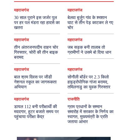
महराजगंज
महराजगंज
30 साल पुराने इस जर्जर पुल
बेलवा बुर्जुग गांव के श्मशान
पर हर पल मंडरा रहा हादसे का
घाट से तीन पेड़ काटकर ले गए
खतरा
चोर
महराजगंज
महराजगंज
तीन अंतरजनपदीय वाहन चोर
जब सड़क बनी तालाब तो
गिरफ्तार, चोरी की तीन बाइक
ग्रामीणों ने उसमे बो दिया धान
बरामद
महराजगंज
महराजगंज
बाल श्रम दिवस पर जीडी
सोनौली बॉर्डर पर 2.3 किलो
नेशनल स्कूल का जागरूकता
हाइड्रोपोनिक गांजा बरामद,
अभियान
तमिलनाडु का युवक गिरफ्तार
महराजगंज
राजनीति
डायल 112 बनी परीक्षार्थी की
ग्राम प्रधानों के सम्मान
मददगार, हूटर बजाते समय पर
समारोह में सरकार के निर्णय का
पहुंचाया परीक्षा केंद्र
स्वागत, मुख्यमंत्री के प्रति
जताया आभार