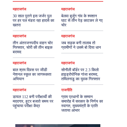
महराजगंज
महराजगंज
30 साल पुराने इस जर्जर पुल
बेलवा बुर्जुग गांव के श्मशान
पर हर पल मंडरा रहा हादसे का
घाट से तीन पेड़ काटकर ले गए
खतरा
चोर
महराजगंज
महराजगंज
तीन अंतरजनपदीय वाहन चोर
जब सड़क बनी तालाब तो
गिरफ्तार, चोरी की तीन बाइक
ग्रामीणों ने उसमे बो दिया धान
बरामद
महराजगंज
महराजगंज
बाल श्रम दिवस पर जीडी
सोनौली बॉर्डर पर 2.3 किलो
नेशनल स्कूल का जागरूकता
हाइड्रोपोनिक गांजा बरामद,
अभियान
तमिलनाडु का युवक गिरफ्तार
महराजगंज
राजनीति
डायल 112 बनी परीक्षार्थी की
ग्राम प्रधानों के सम्मान
मददगार, हूटर बजाते समय पर
समारोह में सरकार के निर्णय का
पहुंचाया परीक्षा केंद्र
स्वागत, मुख्यमंत्री के प्रति
जताया आभार