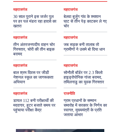
महराजगंज
महराजगंज
30 साल पुराने इस जर्जर पुल
बेलवा बुर्जुग गांव के श्मशान
पर हर पल मंडरा रहा हादसे का
घाट से तीन पेड़ काटकर ले गए
खतरा
चोर
महराजगंज
महराजगंज
तीन अंतरजनपदीय वाहन चोर
जब सड़क बनी तालाब तो
गिरफ्तार, चोरी की तीन बाइक
ग्रामीणों ने उसमे बो दिया धान
बरामद
महराजगंज
महराजगंज
बाल श्रम दिवस पर जीडी
सोनौली बॉर्डर पर 2.3 किलो
नेशनल स्कूल का जागरूकता
हाइड्रोपोनिक गांजा बरामद,
अभियान
तमिलनाडु का युवक गिरफ्तार
महराजगंज
राजनीति
डायल 112 बनी परीक्षार्थी की
ग्राम प्रधानों के सम्मान
मददगार, हूटर बजाते समय पर
समारोह में सरकार के निर्णय का
पहुंचाया परीक्षा केंद्र
स्वागत, मुख्यमंत्री के प्रति
जताया आभार