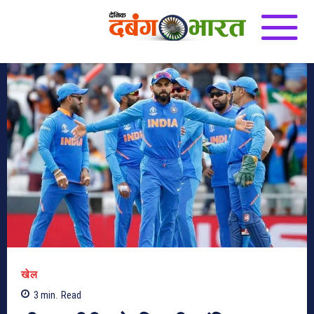
खेल
3
min.
Read